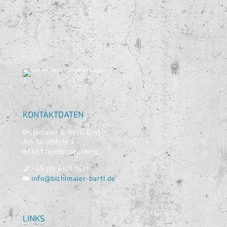
KONTAKTDATEN
Bichlmaier & Bartl GmbH
Am Straßfeld 3
85467 Niederneuching
+49 (0) 8123 1631
info@bichlmaier-bartl.de
LINKS